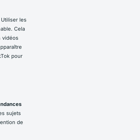
Utiliser les
able. Cela
s vidéos
pparaître
kTok pour
endances
des sujets
tention de