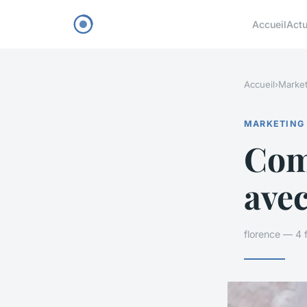
Accueil
Act
Accueil
›
Market
MARKETING
Com
avec
florence — 4 