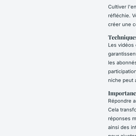
Cultiver l'
réfléchie. 
créer une 
Techniques
Les vidéos 
garantissen
les abonné
participati
niche peut 
Importanc
Répondre ac
Cela transf
réponses m
ainsi des i