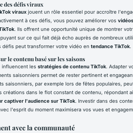
 des défis viraux
ikTok viraux
jouent un rôle essentiel pour accroître l'eng
 activement à ces défis, vous pouvez améliorer vos
vidéo
TikTok
. Ils offrent une opportunité unique de montrer votr
ppuyant sur ce qui fait déjà écho auprès de nombreux util
 défis peut transformer votre vidéo en
tendance TikTok
.
sur le contenu basé sur les saisons
 influencent les
stratégies de contenu TikTok
. Adapter v
nts saisonniers permet de rester pertinent et engageant
s saisonniers, par exemple lors de fêtes populaires, peut
os créations dans le flot constant de contenu, répondant a
r captiver l'audience sur TikTok
. Investir dans des cont
avec l'esprit du moment maximisera vos vues et engagem
ent avec la communauté