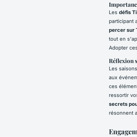
Importance
Les
défis T
participant
percer sur 
tout en s'a
Adopter ces
Réflexion 
Les saisons
aux événeme
ces élément
ressortir v
secrets pou
résonnent 
Engagem