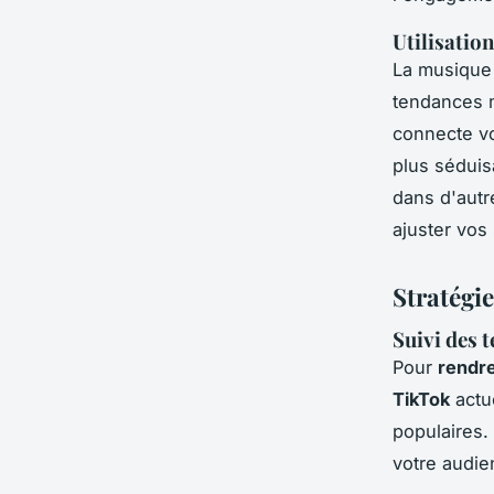
Utilisatio
La musique 
tendances m
connecte vo
plus séduis
dans d'autr
ajuster vos 
Stratégie
Suivi des 
Pour
rendre
TikTok
actue
populaires.
votre audie