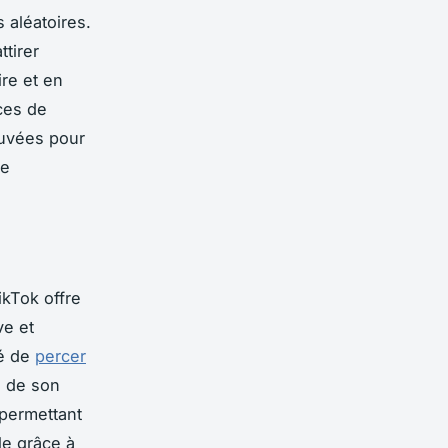
 aléatoires.
tirer
ire et en
ces de
rouvées pour
te
ikTok offre
ve et
té de
percer
n de son
 permettant
e grâce à