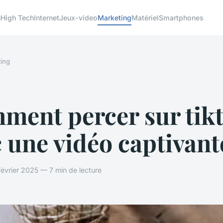
u
High Tech
Internet
Jeux-video
Marketing
Matériel
Smartphones
ing
ment percer sur tik
 une vidéo captivant
février 2025 — 7 min de lecture