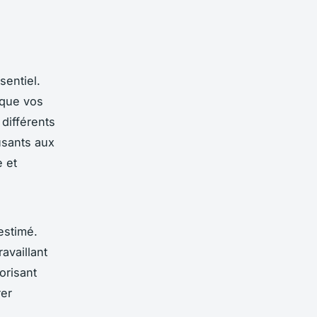
sentiel.
 que vos
 différents
usants aux
e et
estimé.
availlant
orisant
rer