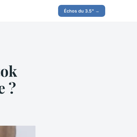
Échos du 3.5" →
tok
e ?