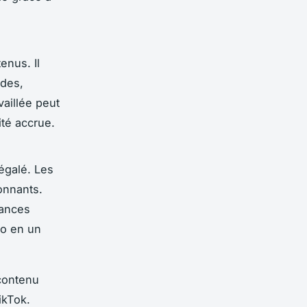
enus. Il
ndes,
vaillée peut
ité accrue.
égalé. Les
onnants.
dances
éo en un
contenu
ikTok.