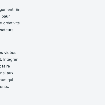
agement. En
s pour
e créativité
isateurs.
os vidéos
. Intégrer
 faire
insi aux
enus qui
ents.