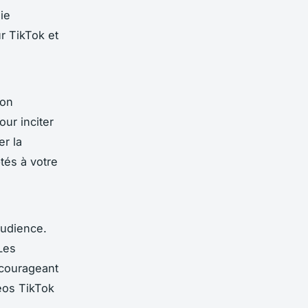
ie
r TikTok et
ion
ur inciter
er la
tés à votre
audience.
Les
courageant
éos TikTok