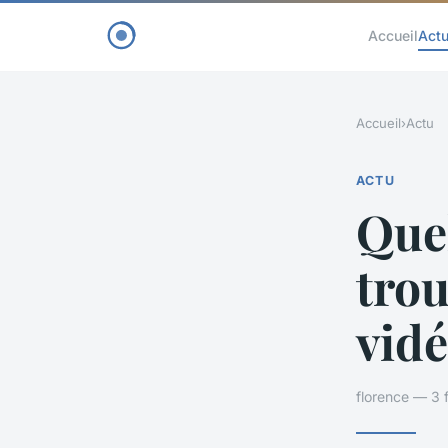
Accueil
Act
Accueil
›
Actu
ACTU
Quel
trou
vid
florence — 3 