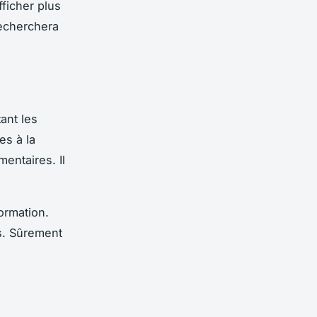
fficher plus
recherchera
ant les
es à la
entaires. Il
ormation.
s. Sûrement