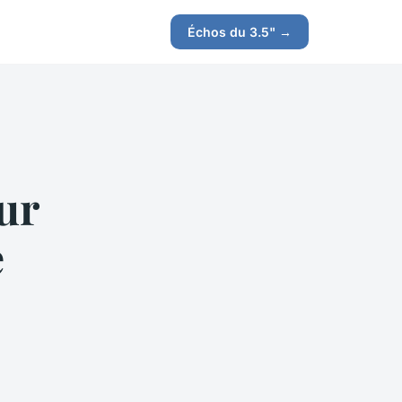
Échos du 3.5" →
ur
e