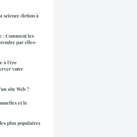
la science-fiction à
e : Comment les
rendre par elles-
e à l'ère
rver votre
'un site Web ?
nnelles et le
les plus populaires