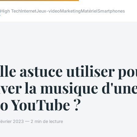
u
High Tech
Internet
Jeux-video
Marketing
Matériel
Smartphones
le astuce utiliser po
ver la musique d'un
éo YouTube ?
février 2023 — 2 min de lecture