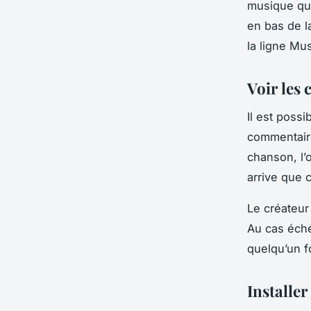
musique que 
en bas de l
la ligne Mu
Voir les
Il est poss
commentaires
chanson, l’
arrive que 
Le créateur
Au cas éché
quelqu’un f
Installe