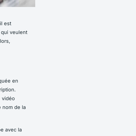
l est
 qui veulent
lors,
iquée en
iption.
a vidéo
e nom de la
be avec la