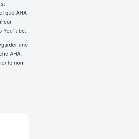
est
tel que AHA
lleur
déo YouTube.
regarder une
rche AHA.
uer le nom