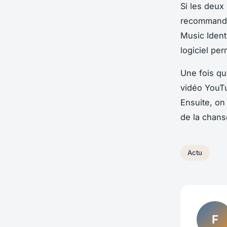
Si les deux
recommandé 
Music Identi
logiciel pe
Une fois qu
vidéo YouTu
Ensuite, on
de la chanso
Actu
F